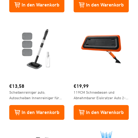
Batterie
In den Warenkorb
In den Warenkorb
€
13,58
€
19,99
Scheibenreiniger auto,
119CM Schneebesen und
Autoscheiben Innenreiniger für
Abnehmbarer Eiskratzer Auto 2-
Windschutzscheibe mit
in-1 mit Lackschonendem
ausziehbarem Griff und 3
Silikonkopf für Autos, PKW, LKWs,
In den Warenkorb
In den Warenkorb
Mikrofaserpads, Grau
SUVs