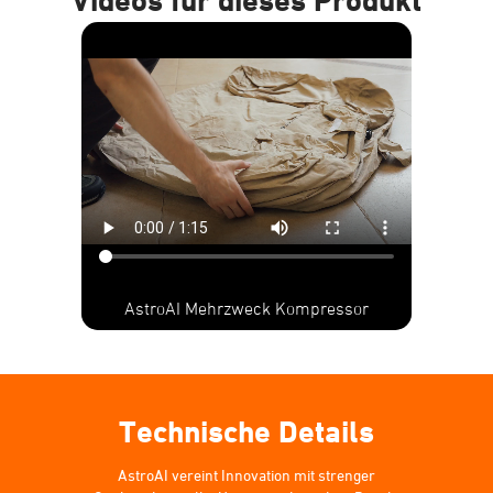
Videos für dieses Produkt
AstroAI Mehrzweck Kompressor
Technische Details
AstroAI vereint Innovation mit strenger