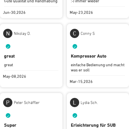
Gute Qualität und Handhabung
:-) immer wieder
Jun-30,2026
May-23,2026
N
C
Nikolay D.
Conny S
great
Kompressor Auto
great
einfache Bedienung und macht
was er soll
May-08,2026
Mar-15,2026
P
L
Peter Schäffler
Lydia Sch.
Super
Erleichterung für SUB