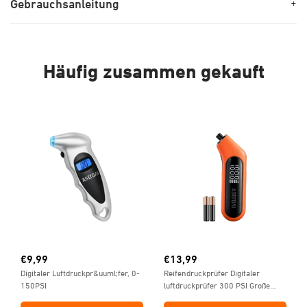
Gebrauchsanleitung
+
Häufig zusammen gekauft
€
9,99
€
13,99
Digitaler Luftdruckpr&uuml;fer, 0-
Reifendruckprüfer Digitaler
150PSI
luftdruckprüfer 300 PSI Große
Display mit Taschenlampe AAA-