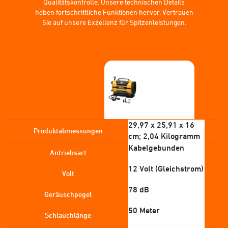
Qualitätskontrolle. Unsere technischen Details
heben fortschrittliche Funktionen hervor. Vertrauen
Sie auf unsere Exzellenz für Spitzenleistungen.
29,97 x 25,91 x 16
Produktabmessungen
cm; 2,04 Kilogramm
‎Kabelgebunden
Antriebsart
‎12 Volt (Gleichstrom)
Volt
78 dB
Geräuschpegel
‎50 Meter
Schlauchlänge