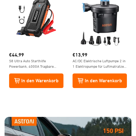
€
44,99
€
13,99
S8 Ultra Auto Starthilfe
AC/DC Elektrische Luftpumpe 2 in
Powerbank, 4000A Tragbare
1 Elektropumpe für Luftmatratze
starthilfe für bis zu 10L Benzin
Tragbare Inflator-Deflatorpumpen
und 8L Diesel, 88.8Wh 12V
mit 3 Düsen
In den Warenkorb
In den Warenkorb
Starter powerbank mit
Starthilfekabel, USB
Schnellladung