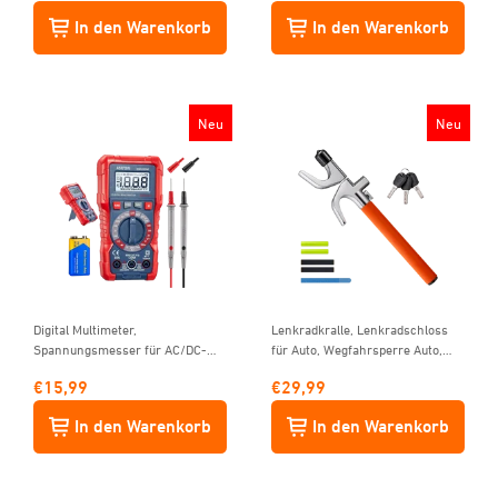
aufblasbare Matratze Pool
und visuelle Alarme
In den Warenkorb
In den Warenkorb
Planschbecken Luftbett
Neu
Neu
Digital Multimeter,
Lenkradkralle, Lenkradschloss
Spannungsmesser für AC/DC-
für Auto, Wegfahrsperre Auto,
Spannung und -Strom,
Einstellbare Diebstahlsicherung
€
15,99
€
29,99
Widerstand, Diode, Durchgang
mit 3 Schlüsseln für
und NCV (DM200M)
Autos/SUV/LKW Universal
In den Warenkorb
In den Warenkorb