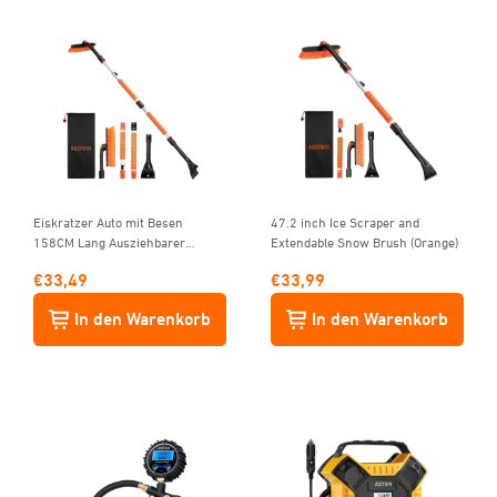
Eiskratzer Auto mit Besen
47.2 inch Ice Scraper and
158CM Lang Ausziehbarer
Extendable Snow Brush (Orange)
Schneebesen Abnehmbarer
€
33,49
€
33,99
Eisschaber mit Schaumstoffgriff
& 360 °
In den Warenkorb
In den Warenkorb