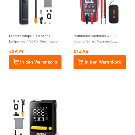
Fahrradpumpe Elektrische
Multimeter voltmeter 4000
Luftpumpe, 150PSI Mini Tragbare
Counts, Smart Messmodus,
Akku Fahrradpumpe alle ventile
Digital Voltmeter mit
€
29,99
€
14,96
automatischer Bereichswahl,
Schnelle präzise Messung von
In den Warenkorb
In den Warenkorb
Gleichspannung,
Wechselspannung, Widerstand