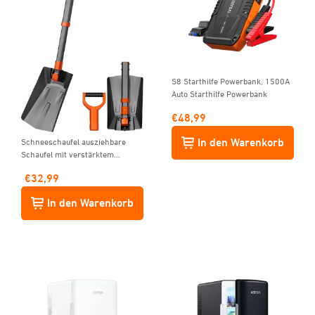
S8 Starthilfe Powerbank, 1500A
Auto Starthilfe Powerbank
€
48,99
In den Warenkorb
Schneeschaufel ausziehbare
Schaufel mit verstärktem
Aluminiumgriff und
€
32,99
Eisenscharnier
In den Warenkorb