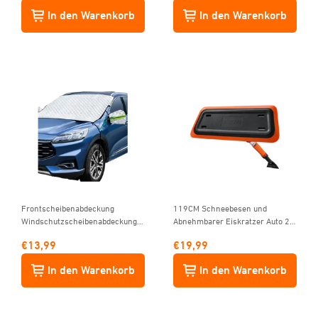
Mikrofaserpads, Grau
Ergonomischem
In den Warenkorb
In den Warenkorb
Schaumstoffgriff & 180 ° Blau
Frontscheibenabdeckung
119CM Schneebesen und
Windschutzscheibenabdeckung
Abnehmbarer Eiskratzer Auto 2-
4-Lagiger Schutz für Schnee EIS
in-1 mit Lackschonendem
€
13,99
€
19,99
UV Frost
Silikonkopf für Autos, PKW, LKWs,
SUVs
In den Warenkorb
In den Warenkorb