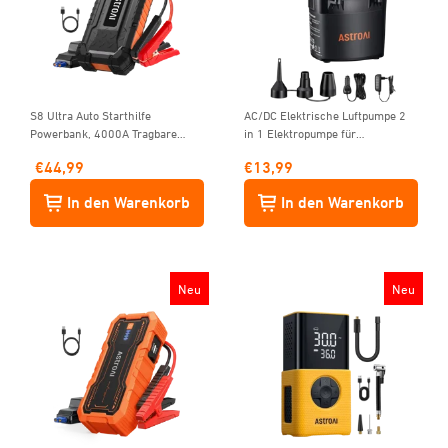
S8 Ultra Auto Starthilfe
AC/DC Elektrische Luftpumpe 2
Powerbank, 4000A Tragbare
in 1 Elektropumpe für
starthilfe für bis zu 10L Benzin
Luftmatratze Tragbare Inflator-
€
44,99
€
13,99
und 8L Diesel, 88.8Wh 12V
Deflatorpumpen mit 3 Düsen
Starter powerbank mit
In den Warenkorb
In den Warenkorb
Starthilfekabel, USB
Schnellladung
Neu
Neu