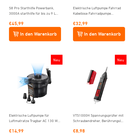
S8 Pro Starthilfe Powerbank,
Elektrische Luftpumpe Fahrrad
3000A starthilfe für bis zu 9 L
Kabellose Fahrradpumpe
Benzin & 7 L Diesel, 12 V
Elektrisch mit alle Ventile,LED-
€
45,99
€
32,99
Tragbare starthilfe powerbank für
Dual-Anzeig,LED Licht Mini
pkw mit 3 Modi-Taschenlampe
Reifenpumpe für Fahrrad, E-Bike,
In den Warenkorb
In den Warenkorb
und Starthilfekabeln, Orange
Auto, Motorrad, Bälle
Neu
Neu
Elektrische Luftpumpe für
VTS1000H Spannungsprüfer mit
Luftmatratze Tragbar AC 130 W
Schraubendreher, Berührungslos
Inflate und Deflate luftpumpe
Stromprüfer AC 12V/70V-1000V,
€
14,99
€
8,98
elektrisch mit 3 Luftdüse für
Großes LCD-Display, Akustische