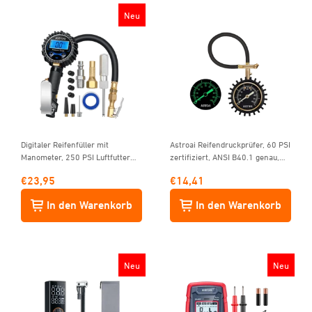
Neu
Digitaler Reifenfüller mit
Astroai Reifendruckprüfer, 60 PSI
Manometer, 250 PSI Luftfutter
zertifiziert, ANSI B40.1 genau,
und Kompressor-Zubehör,
mit großer 5,1 cm leicht
€
23,95
€
14,41
strapazierfähig, mit
ablesbarer Leuchtanzeige,
Gummischlauch und
langlebiger Gummischlauch und
In den Warenkorb
In den Warenkorb
Schnellverbindungs-Kupplung
massiver Messing-Konstruktion
Neu
Neu