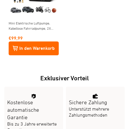
Mini Elektrische Luftpumpe,
Kabellose Fahrradpumpe, 2X
Schnellere Reifenpumpe mit
€
99,99
Großem Dual-Display, Autostop,
10,3 Bar für Auto, Fahrrad,
In den Warenkorb
Motorrad, Bälle, Gelb
Exklusiver Vorteil
Kostenlose
Sichere Zahlung
Unterstützt mehrere
automatische
Zahlungsmethoden
Garantie
Bis zu 3 Jahre erweiterte