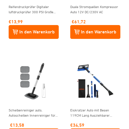
Reifendruckprüfer Digitaler
Duale Stromquellen Kompressor
luftdruckprüfer 300 PSI Große
Auto 12V DC/230V AC
Display mit Taschenlampe AAA-
€
13,99
€
61,72
Batterie
In den Warenkorb
In den Warenkorb
Scheibenreiniger auto,
Eiskratzer Auto mit Besen
Autoscheiben Innenreiniger für
119CM Lang Ausziehbarer
Windschutzscheibe mit
Schneebesen Abnehmbarer
€
13,58
€
34,59
ausziehbarem Griff und 3
Eisschaber mit Rakel &