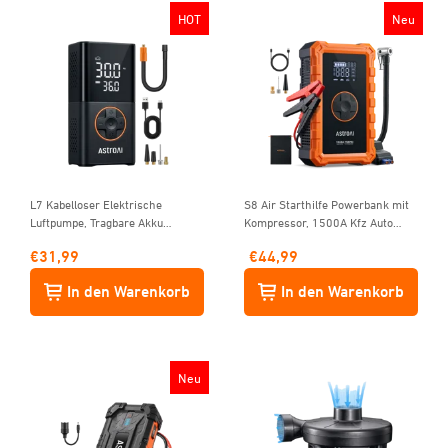
HOT
Neu
L7 Kabelloser Elektrische
S8 Air Starthilfe Powerbank mit
Luftpumpe, Tragbare Akku
Kompressor, 1500A Kfz Auto
Fahrradpumpe mit alle ventile
Starthilfegerät Tragbar 6L
€
31,99
€
44,99
Benzin/3L Diesel mit kabellosem
150 PSI
In den Warenkorb
In den Warenkorb
Neu